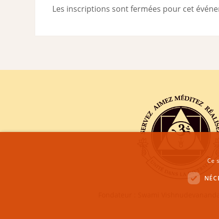
Les inscriptions sont fermées pour cet évén
Ce s
NÉC
Fondateur : Swami Vishnudevananda