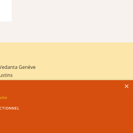
 Vedanta Genève
ustins
×
alité
net
CTIONNEL