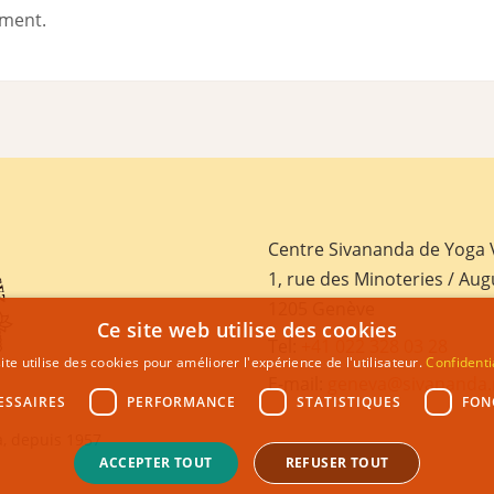
ement.
Centre Sivananda de Yoga
1, rue des Minoteries / Aug
1205 Genève
Ce site web utilise des cookies
Tel:
+41 022 328 03 28
ite utilise des cookies pour améliorer l'expérience de l'utilisateur.
Confidenti
E-mail:
geneva@sivananda.
ESSAIRES
PERFORMANCE
STATISTIQUES
FON
, depuis 1957
ACCEPTER TOUT
REFUSER TOUT