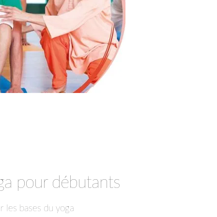
oga pour débutants
ir les bases du yoga