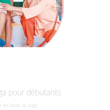
oga pour débutants
ir les bases du yoga