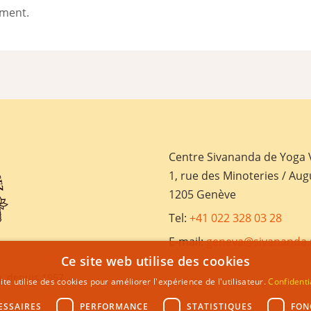
ement.
Centre Sivananda de Yoga
1, rue des Minoteries / Aug
1205 Genève
Tel:
+41 022 328 03 28
E-mail:
geneva@sivananda.
Ce site web utilise des cookies
, depuis 1957
ite utilise des cookies pour améliorer l'expérience de l'utilisateur.
Confidenti
ESSAIRES
PERFORMANCE
STATISTIQUES
FON