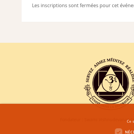
Les inscriptions sont fermées pour cet évén
Fondateur : Swami Vishnudevananda
Ce s
NÉC