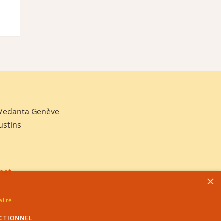
 Vedanta Genève
ustins
net
×
alité
CTIONNEL