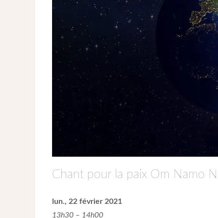
Chant pour la paix Om Namo N
lun., 22 février 2021
13h30 – 14h00