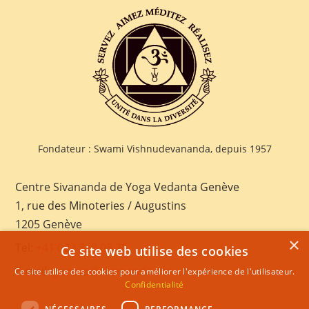
Fondateur : Swami Vishnudevananda, depuis 1957
Centre Sivananda de Yoga Vedanta Genève
1, rue des Minoteries / Augustins
1205 Genève
×
Tel:
+41 022 328 03 28
Ce site web utilise des cookies
E-mail:
geneva@sivananda.net
Ce site utilise des cookies pour améliorer l'expérience de l'utilisateur.
Confidentialité