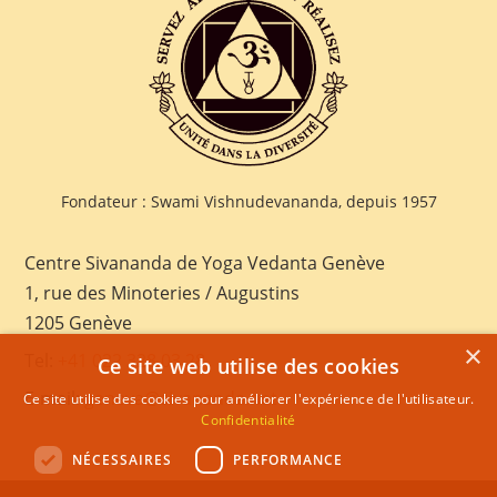
Fondateur : Swami Vishnudevananda, depuis 1957
Centre Sivananda de Yoga Vedanta Genève
1, rue des Minoteries / Augustins
1205 Genève
×
Tel:
+41 022 328 03 28
Ce site web utilise des cookies
E-mail:
geneva@sivananda.net
Ce site utilise des cookies pour améliorer l'expérience de l'utilisateur.
Confidentialité
NÉCESSAIRES
PERFORMANCE