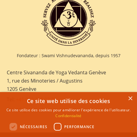
Fondateur : Swami Vishnudevananda, depuis 1957
Centre Sivananda de Yoga Vedanta Genève
1, rue des Minoteries / Augustins
1205 Genève
×
Tel:
+41 022 328 03 28
Ce site web utilise des cookies
E-mail:
geneva@sivananda.net
Ce site utilise des cookies pour améliorer l'expérience de l'utilisateur.
Confidentialité
NÉCESSAIRES
PERFORMANCE