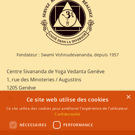
Fondateur : Swami Vishnudevananda, depuis 1957
Centre Sivananda de Yoga Vedanta Genève
1, rue des Minoteries / Augustins
1205 Genève
×
Tel:
+41 022 328 03 28
Ce site web utilise des cookies
E-mail:
geneva@sivananda.net
Ce site utilise des cookies pour améliorer l'expérience de l'utilisateur.
Confidentialité
NÉCESSAIRES
PERFORMANCE