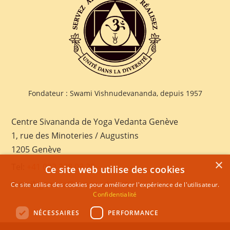
Fondateur : Swami Vishnudevananda, depuis 1957
Centre Sivananda de Yoga Vedanta Genève
1, rue des Minoteries / Augustins
1205 Genève
×
Tel:
+41 022 328 03 28
Ce site web utilise des cookies
E-mail:
geneva@sivananda.net
Ce site utilise des cookies pour améliorer l'expérience de l'utilisateur.
Confidentialité
NÉCESSAIRES
PERFORMANCE