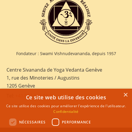
Fondateur : Swami Vishnudevananda, depuis 1957
Centre Sivananda de Yoga Vedanta Genève
1, rue des Minoteries / Augustins
1205 Genève
×
Tel:
+41 022 328 03 28
Ce site web utilise des cookies
E-mail:
geneva@sivananda.net
Ce site utilise des cookies pour améliorer l'expérience de l'utilisateur.
Confidentialité
NÉCESSAIRES
PERFORMANCE