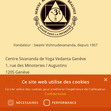
Fondateur : Swami Vishnudevananda, depuis 1957
Centre Sivananda de Yoga Vedanta Genève
1, rue des Minoteries / Augustins
1205 Genève
×
Tel:
+41 022 328 03 28
Ce site web utilise des cookies
E-mail:
geneva@sivananda.net
Ce site utilise des cookies pour améliorer l'expérience de l'utilisateur.
Confidentialité
NÉCESSAIRES
PERFORMANCE