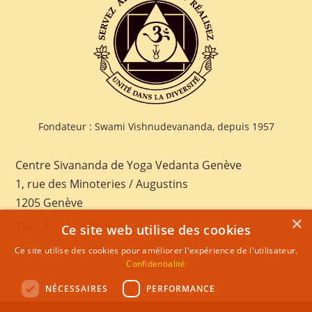
Fondateur : Swami Vishnudevananda, depuis 1957
Centre Sivananda de Yoga Vedanta Genève
1, rue des Minoteries / Augustins
1205 Genève
×
Tel:
+41 022 328 03 28
Ce site web utilise des cookies
E-mail:
geneva@sivananda.net
Ce site utilise des cookies pour améliorer l'expérience de l'utilisateur.
Confidentialité
NÉCESSAIRES
PERFORMANCE