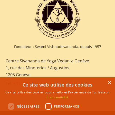
Fondateur : Swami Vishnudevananda, depuis 1957
Centre Sivananda de Yoga Vedanta Genève
1, rue des Minoteries / Augustins
1205 Genève
×
Tel:
+41 022 328 03 28
Ce site web utilise des cookies
E-mail:
geneva@sivananda.net
Ce site utilise des cookies pour améliorer l'expérience de l'utilisateur.
Confidentialité
NÉCESSAIRES
PERFORMANCE