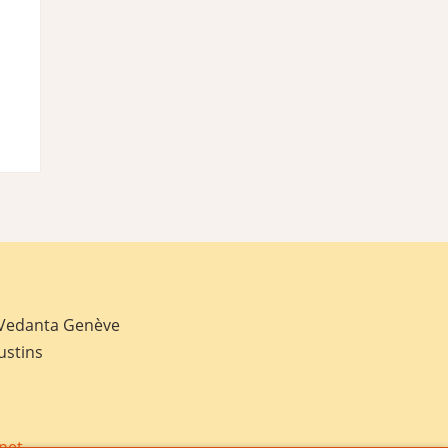
 Vedanta Genève
ustins
net