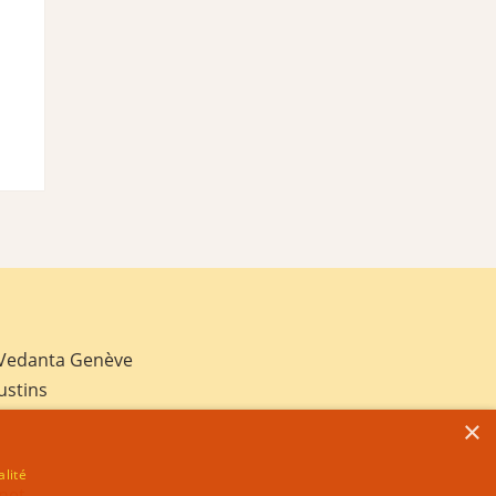
 Vedanta Genève
ustins
×
alité
net