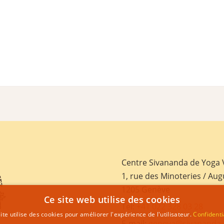
Centre Sivananda de Yoga
1, rue des Minoteries / Aug
1205 Genève
Ce site web utilise des cookies
Tel:
+41 022 328 03 28
ite utilise des cookies pour améliorer l'expérience de l'utilisateur.
Confidenti
E-mail:
geneva@sivananda.