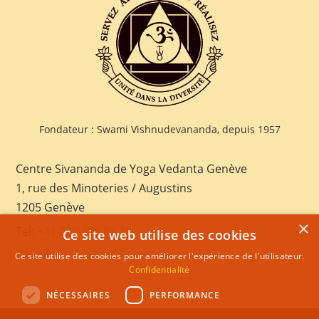
Fondateur : Swami Vishnudevananda, depuis 1957
Centre Sivananda de Yoga Vedanta Genève
1, rue des Minoteries / Augustins
1205 Genève
×
Tel:
+41 022 328 03 28
Ce site web utilise des cookies
E-mail:
geneva@sivananda.net
Ce site utilise des cookies pour améliorer l'expérience de l'utilisateur.
Confidentialité
NÉCESSAIRES
PERFORMANCE