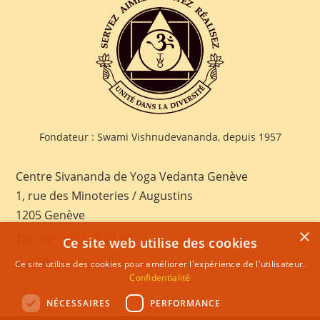
Fondateur : Swami Vishnudevananda, depuis 1957
Centre Sivananda de Yoga Vedanta Genève
1, rue des Minoteries / Augustins
1205 Genève
×
Tel:
+41 022 328 03 28
Ce site web utilise des cookies
E-mail:
geneva@sivananda.net
Ce site utilise des cookies pour améliorer l'expérience de l'utilisateur.
Confidentialité
NÉCESSAIRES
PERFORMANCE