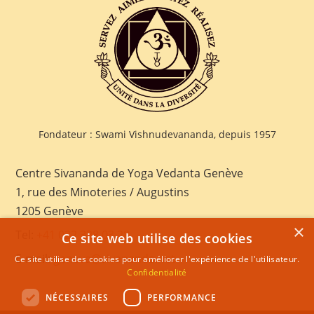
Fondateur : Swami Vishnudevananda, depuis 1957
Centre Sivananda de Yoga Vedanta Genève
1, rue des Minoteries / Augustins
1205 Genève
×
Tel:
+41 022 328 03 28
Ce site web utilise des cookies
E-mail:
geneva@sivananda.net
Ce site utilise des cookies pour améliorer l'expérience de l'utilisateur.
Confidentialité
NÉCESSAIRES
PERFORMANCE