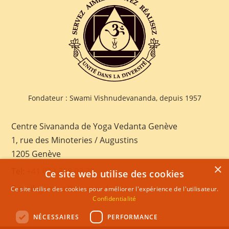
Fondateur : Swami Vishnudevananda, depuis 1957
Centre Sivananda de Yoga Vedanta Genève
1, rue des Minoteries / Augustins
1205 Genève
×
Tel:
+41 022 328 03 28
Ce site web utilise des cookies
E-mail:
geneva@sivananda.net
Ce site utilise des cookies pour améliorer l'expérience de l'utilisateur.
Confidentialité
NÉCESSAIRES
PERFORMANCE