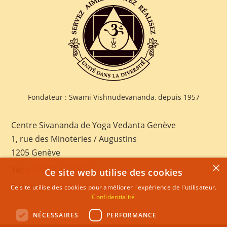
Fondateur : Swami Vishnudevananda, depuis 1957
Centre Sivananda de Yoga Vedanta Genève
1, rue des Minoteries / Augustins
1205 Genève
×
Tel:
+41 022 328 03 28
Ce site web utilise des cookies
E-mail:
geneva@sivananda.net
Ce site utilise des cookies pour améliorer l'expérience de l'utilisateur.
Confidentialité
NÉCESSAIRES
PERFORMANCE