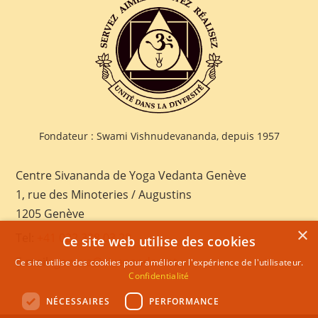
Fondateur : Swami Vishnudevananda, depuis 1957
Centre Sivananda de Yoga Vedanta Genève
1, rue des Minoteries / Augustins
1205 Genève
×
Tel:
+41 022 328 03 28
Ce site web utilise des cookies
E-mail:
geneva@sivananda.net
Ce site utilise des cookies pour améliorer l'expérience de l'utilisateur.
Confidentialité
NÉCESSAIRES
PERFORMANCE