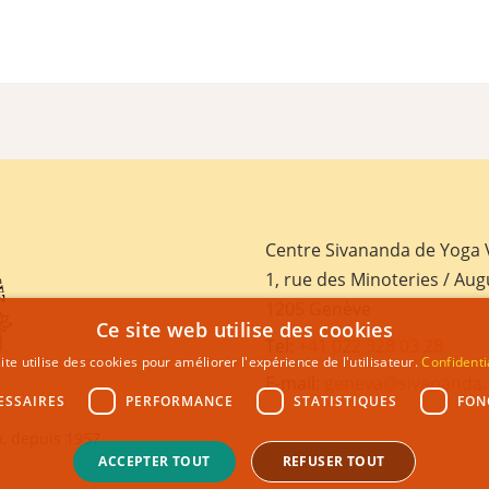
Centre Sivananda de Yoga
1, rue des Minoteries / Aug
1205 Genève
Ce site web utilise des cookies
Tel:
+41 022 328 03 28
ite utilise des cookies pour améliorer l'expérience de l'utilisateur.
Confidenti
E-mail:
geneva@sivananda.
ESSAIRES
PERFORMANCE
STATISTIQUES
FON
, depuis 1957
ACCEPTER TOUT
REFUSER TOUT