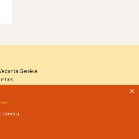
 Vedanta Genève
ustins
×
alité
net
CTIONNEL