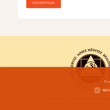
INSCRIPTION
Ce s
NÉC
Fondateur : Swami Vishnudevananda