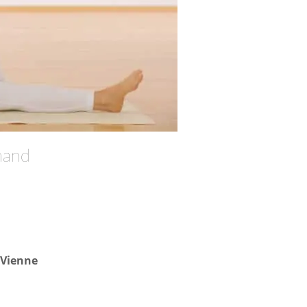
mand
t Vienne