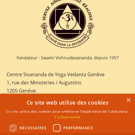
Fondateur : Swami Vishnudevananda, depuis 1957
Centre Sivananda de Yoga Vedanta Genève
1, rue des Minoteries / Augustins
1205 Genève
×
Tel:
+41 022 328 03 28
Ce site web utilise des cookies
E-mail:
geneva@sivananda.net
Ce site utilise des cookies pour améliorer l'expérience de l'utilisateur.
Confidentialité
NÉCESSAIRES
PERFORMANCE