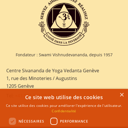
Fondateur : Swami Vishnudevananda, depuis 1957
Centre Sivananda de Yoga Vedanta Genève
1, rue des Minoteries / Augustins
1205 Genève
×
Tel:
+41 022 328 03 28
Ce site web utilise des cookies
E-mail:
geneva@sivananda.net
Ce site utilise des cookies pour améliorer l'expérience de l'utilisateur.
Confidentialité
NÉCESSAIRES
PERFORMANCE