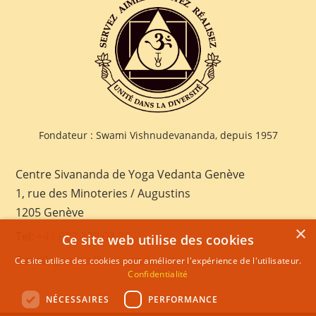
Fondateur : Swami Vishnudevananda, depuis 1957
Centre Sivananda de Yoga Vedanta Genève
1, rue des Minoteries / Augustins
1205 Genève
×
Tel:
+41 022 328 03 28
Ce site web utilise des cookies
E-mail:
geneva@sivananda.net
Ce site utilise des cookies pour améliorer l'expérience de l'utilisateur.
Confidentialité
NÉCESSAIRES
PERFORMANCE