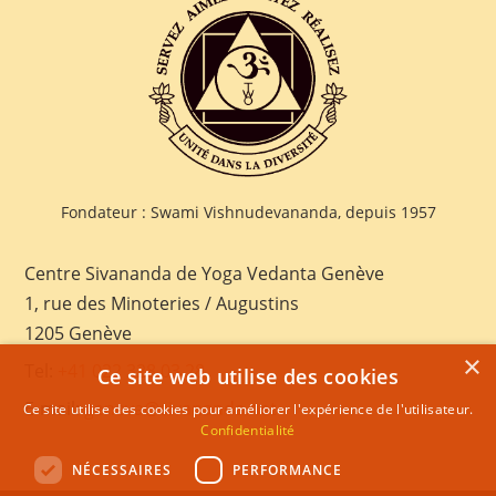
Fondateur : Swami Vishnudevananda, depuis 1957
Centre Sivananda de Yoga Vedanta Genève
1, rue des Minoteries / Augustins
1205 Genève
×
Tel:
+41 022 328 03 28
Ce site web utilise des cookies
E-mail:
geneva@sivananda.net
Ce site utilise des cookies pour améliorer l'expérience de l'utilisateur.
Confidentialité
NÉCESSAIRES
PERFORMANCE