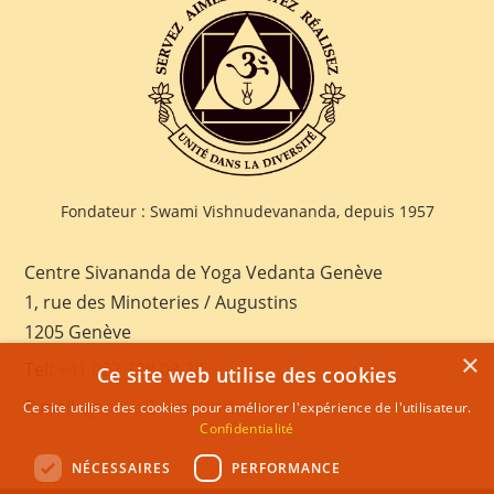
Fondateur : Swami Vishnudevananda, depuis 1957
Centre Sivananda de Yoga Vedanta Genève
1, rue des Minoteries / Augustins
1205 Genève
×
Tel:
+41 022 328 03 28
Ce site web utilise des cookies
E-mail:
geneva@sivananda.net
Ce site utilise des cookies pour améliorer l'expérience de l'utilisateur.
Confidentialité
NÉCESSAIRES
PERFORMANCE