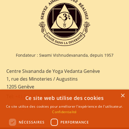
Fondateur : Swami Vishnudevananda, depuis 1957
Centre Sivananda de Yoga Vedanta Genève
1, rue des Minoteries / Augustins
1205 Genève
×
Tel:
+41 022 328 03 28
Ce site web utilise des cookies
E-mail:
geneva@sivananda.net
Ce site utilise des cookies pour améliorer l'expérience de l'utilisateur.
Confidentialité
NÉCESSAIRES
PERFORMANCE