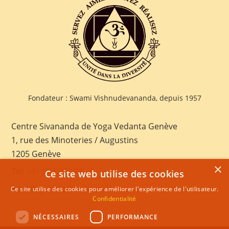
Fondateur : Swami Vishnudevananda, depuis 1957
Centre Sivananda de Yoga Vedanta Genève
1, rue des Minoteries / Augustins
1205 Genève
×
Tel:
+41 022 328 03 28
Ce site web utilise des cookies
E-mail:
geneva@sivananda.net
Ce site utilise des cookies pour améliorer l'expérience de l'utilisateur.
Confidentialité
NÉCESSAIRES
PERFORMANCE