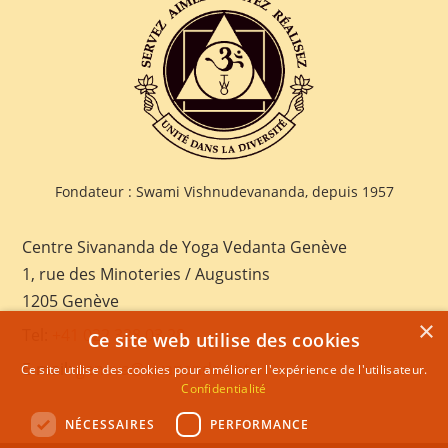
Fondateur : Swami Vishnudevananda, depuis 1957
Centre Sivananda de Yoga Vedanta Genève
1, rue des Minoteries / Augustins
1205 Genève
×
Tel:
+41 022 328 03 28
Ce site web utilise des cookies
E-mail:
geneva@sivananda.net
Ce site utilise des cookies pour améliorer l'expérience de l'utilisateur.
Confidentialité
NÉCESSAIRES
PERFORMANCE