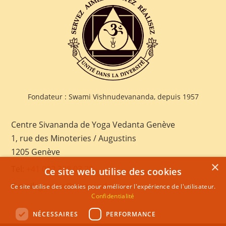
Fondateur : Swami Vishnudevananda, depuis 1957
Centre Sivananda de Yoga Vedanta Genève
1, rue des Minoteries / Augustins
1205 Genève
×
Tel:
+41 022 328 03 28
Ce site web utilise des cookies
E-mail:
geneva@sivananda.net
Ce site utilise des cookies pour améliorer l'expérience de l'utilisateur.
Confidentialité
NÉCESSAIRES
PERFORMANCE