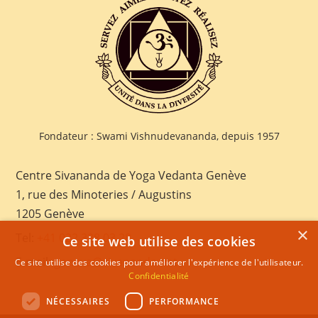
Fondateur : Swami Vishnudevananda, depuis 1957
Centre Sivananda de Yoga Vedanta Genève
1, rue des Minoteries / Augustins
1205 Genève
×
Tel:
+41 022 328 03 28
Ce site web utilise des cookies
E-mail:
geneva@sivananda.net
Ce site utilise des cookies pour améliorer l'expérience de l'utilisateur.
Confidentialité
NÉCESSAIRES
PERFORMANCE