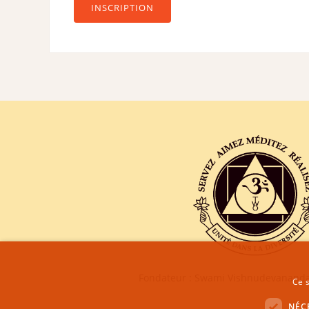
INSCRIPTION
Fondateur : Swami Vishnudevananda
Ce s
NÉC