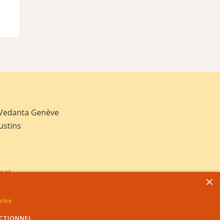
 Vedanta Genève
ustins
net
×
alité
CTIONNEL