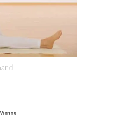
mand
t Vienne