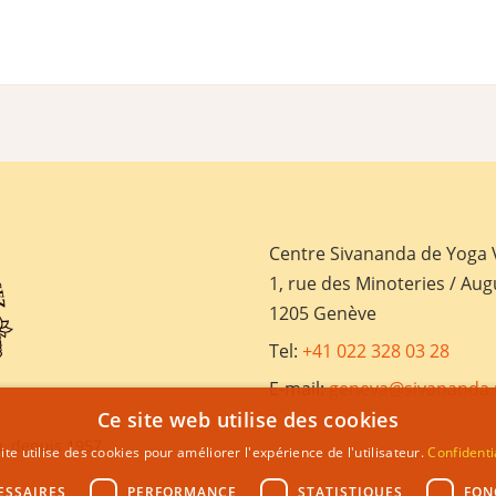
Centre Sivananda de Yoga
1, rue des Minoteries / Aug
1205 Genève
Tel:
+41 022 328 03 28
E-mail:
geneva@sivananda.
Ce site web utilise des cookies
, depuis 1957
ite utilise des cookies pour améliorer l'expérience de l'utilisateur.
Confidenti
ESSAIRES
PERFORMANCE
STATISTIQUES
FON