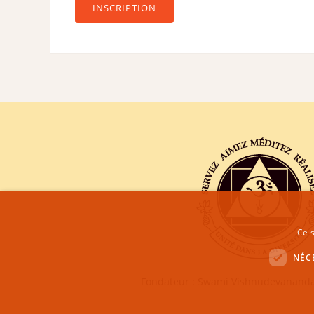
INSCRIPTION
Ce s
NÉC
Fondateur : Swami Vishnudevananda