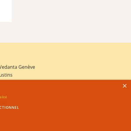
 Vedanta Genève
ustins
×
alité
net
CTIONNEL