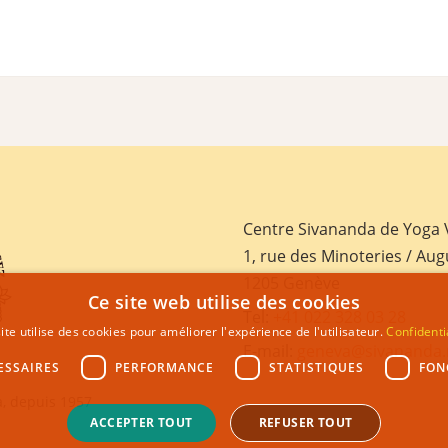
Centre Sivananda de Yoga
1, rue des Minoteries / Aug
1205 Genève
Ce site web utilise des cookies
Tel:
+41 022 328 03 28
ite utilise des cookies pour améliorer l'expérience de l'utilisateur.
Confidenti
E-mail:
geneva@sivananda.
ESSAIRES
PERFORMANCE
STATISTIQUES
FON
, depuis 1957
ACCEPTER TOUT
REFUSER TOUT