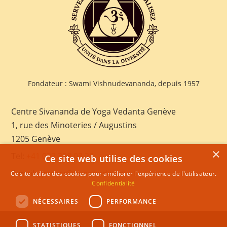
Fondateur : Swami Vishnudevananda, depuis 1957
Centre Sivananda de Yoga Vedanta Genève
1, rue des Minoteries / Augustins
1205 Genève
×
Tel:
+41 022 328 03 28
Ce site web utilise des cookies
E-mail:
geneva@sivananda.net
Ce site utilise des cookies pour améliorer l'expérience de l'utilisateur.
Confidentialité
NÉCESSAIRES
PERFORMANCE
STATISTIQUES
FONCTIONNEL