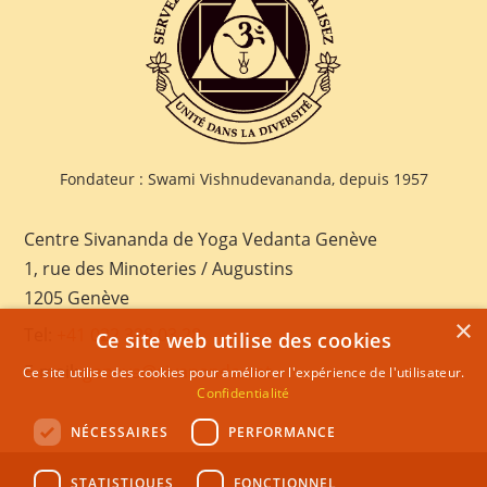
Fondateur : Swami Vishnudevananda, depuis 1957
Centre Sivananda de Yoga Vedanta Genève
1, rue des Minoteries / Augustins
1205 Genève
×
Tel:
+41 022 328 03 28
Ce site web utilise des cookies
E-mail:
geneva@sivananda.net
Ce site utilise des cookies pour améliorer l'expérience de l'utilisateur.
Confidentialité
NÉCESSAIRES
PERFORMANCE
STATISTIQUES
FONCTIONNEL