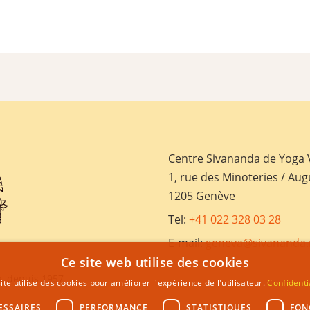
Centre Sivananda de Yoga
1, rue des Minoteries / Aug
1205 Genève
Tel:
+41 022 328 03 28
E-mail:
geneva@sivananda.
Ce site web utilise des cookies
, depuis 1957
ite utilise des cookies pour améliorer l'expérience de l'utilisateur.
Confidenti
ESSAIRES
PERFORMANCE
STATISTIQUES
FON