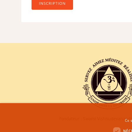
INSCRIPTION
Fondateur : Swami Vishnudevananda
Ce s
NÉC