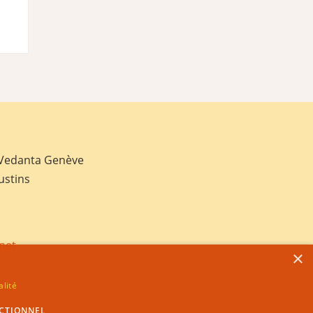
 Vedanta Genève
ustins
net
×
alité
CTIONNEL