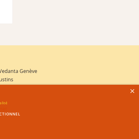
 Vedanta Genève
ustins
×
alité
net
CTIONNEL