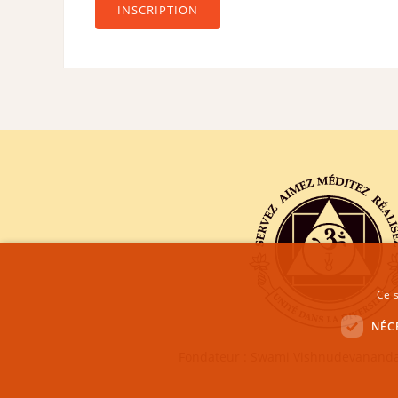
INSCRIPTION
Ce s
NÉC
Fondateur : Swami Vishnudevananda