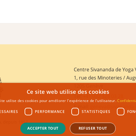
Centre Sivananda de Yoga
1, rue des Minoteries / Aug
1205 Genève
Ce site web utilise des cookies
Tel:
+41 022 328 03 28
ite utilise des cookies pour améliorer l'expérience de l'utilisateur.
Confidenti
E-mail:
geneva@sivananda.
ESSAIRES
PERFORMANCE
STATISTIQUES
FON
, depuis 1957
ACCEPTER TOUT
REFUSER TOUT