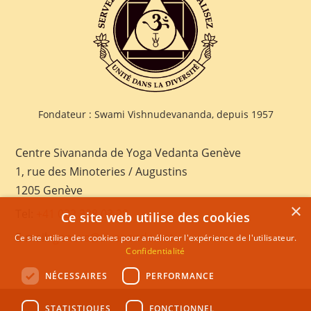
Fondateur : Swami Vishnudevananda, depuis 1957
Centre Sivananda de Yoga Vedanta Genève
1, rue des Minoteries / Augustins
1205 Genève
×
Tel:
+41 022 328 03 28
Ce site web utilise des cookies
E-mail:
geneva@sivananda.net
Ce site utilise des cookies pour améliorer l'expérience de l'utilisateur.
Confidentialité
NÉCESSAIRES
PERFORMANCE
STATISTIQUES
FONCTIONNEL