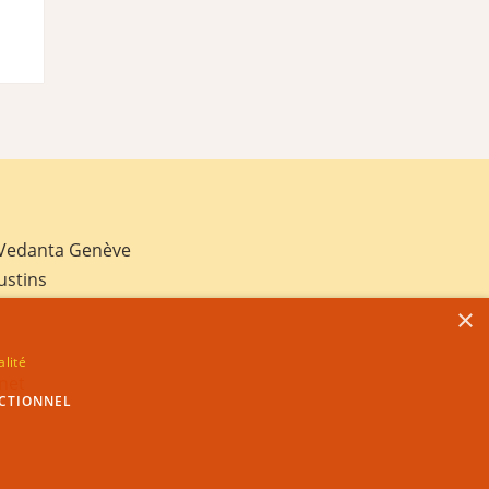
 Vedanta Genève
ustins
×
alité
net
CTIONNEL