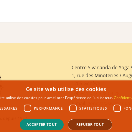
Centre Sivananda de Yoga
1, rue des Minoteries / Aug
1205 Genève
Ce site web utilise des cookies
Tel:
+41 022 328 03 28
ite utilise des cookies pour améliorer l'expérience de l'utilisateur.
Confidenti
E-mail:
geneva@sivananda.
ESSAIRES
PERFORMANCE
STATISTIQUES
FON
, depuis 1957
ACCEPTER TOUT
REFUSER TOUT