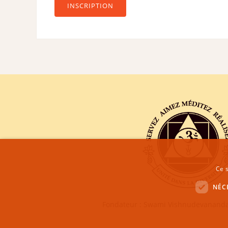
INSCRIPTION
Ce s
NÉC
Fondateur : Swami Vishnudevananda