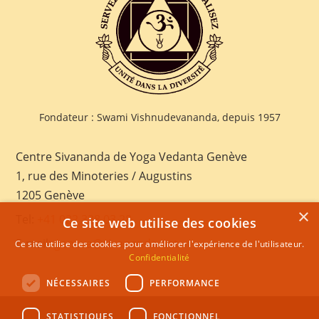
Fondateur : Swami Vishnudevananda, depuis 1957
Centre Sivananda de Yoga Vedanta Genève
1, rue des Minoteries / Augustins
1205 Genève
×
Tel:
+41 022 328 03 28
Ce site web utilise des cookies
E-mail:
geneva@sivananda.net
Ce site utilise des cookies pour améliorer l'expérience de l'utilisateur.
Confidentialité
NÉCESSAIRES
PERFORMANCE
STATISTIQUES
FONCTIONNEL