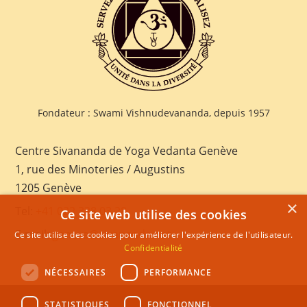
Fondateur : Swami Vishnudevananda, depuis 1957
Centre Sivananda de Yoga Vedanta Genève
1, rue des Minoteries / Augustins
1205 Genève
×
Tel:
+41 022 328 03 28
Ce site web utilise des cookies
E-mail:
geneva@sivananda.net
Ce site utilise des cookies pour améliorer l'expérience de l'utilisateur.
Confidentialité
NÉCESSAIRES
PERFORMANCE
STATISTIQUES
FONCTIONNEL