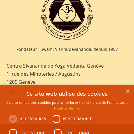
Fondateur : Swami Vishnudevananda, depuis 1957
Centre Sivananda de Yoga Vedanta Genève
1, rue des Minoteries / Augustins
1205 Genève
×
Tel:
+41 022 328 03 28
Ce site web utilise des cookies
E-mail:
geneva@sivananda.net
Ce site utilise des cookies pour améliorer l'expérience de l'utilisateur.
Confidentialité
NÉCESSAIRES
PERFORMANCE
STATISTIQUES
FONCTIONNEL