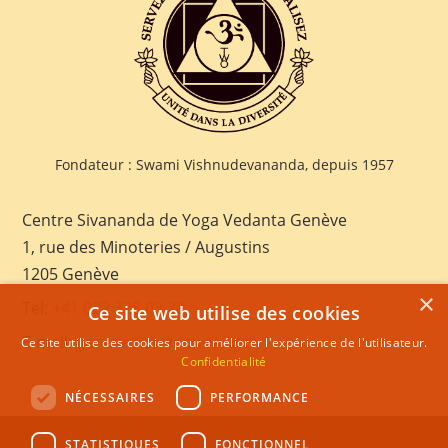
Fondateur : Swami Vishnudevananda, depuis 1957
Centre Sivananda de Yoga Vedanta Genève
1, rue des Minoteries / Augustins
1205 Genève
×
Tel:
+41 022 328 03 28
Ce site web utilise des cookies
E-mail:
geneva@sivananda.net
Ce site utilise des cookies pour améliorer l'expérience de l'utilisateur.
Confidentialité
NÉCESSAIRES
PERFORMANCE
STATISTIQUES
FONCTIONNEL