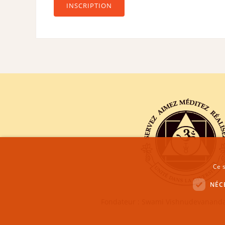
INSCRIPTION
Ce s
NÉC
Fondateur : Swami Vishnudevananda