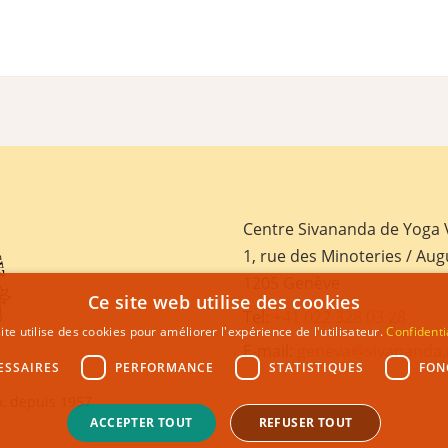
Centre Sivananda de Yoga
1, rue des Minoteries / Aug
1205 Genève
Ce site web utilise des cookies
Tel:
+41 022 328 03 28
ite utilise des cookies pour améliorer l'expérience de l'utilisateur.
Confidenti
E-mail:
geneva@sivananda.
ESSAIRES
PERFORMANCE
STATISTIQUES
FON
, depuis 1957
ACCEPTER TOUT
REFUSER TOUT