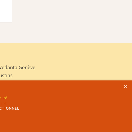
 Vedanta Genève
ustins
×
alité
net
CTIONNEL