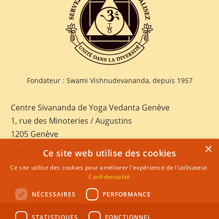
Fondateur : Swami Vishnudevananda, depuis 1957
Centre Sivananda de Yoga Vedanta Genève
1, rue des Minoteries / Augustins
1205 Genève
×
Tel:
+41 022 328 03 28
Ce site web utilise des cookies
E-mail:
geneva@sivananda.net
Ce site utilise des cookies pour améliorer l'expérience de l'utilisateur.
Confidentialité
NÉCESSAIRES
PERFORMANCE
STATISTIQUES
FONCTIONNEL