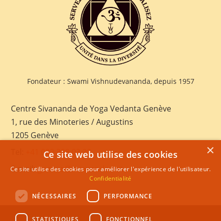
Fondateur : Swami Vishnudevananda, depuis 1957
Centre Sivananda de Yoga Vedanta Genève
1, rue des Minoteries / Augustins
1205 Genève
×
Tel:
+41 022 328 03 28
Ce site web utilise des cookies
E-mail:
geneva@sivananda.net
Ce site utilise des cookies pour améliorer l'expérience de l'utilisateur.
Confidentialité
NÉCESSAIRES
PERFORMANCE
STATISTIQUES
FONCTIONNEL