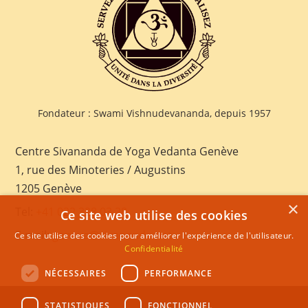
Fondateur : Swami Vishnudevananda, depuis 1957
Centre Sivananda de Yoga Vedanta Genève
1, rue des Minoteries / Augustins
1205 Genève
×
Tel:
+41 022 328 03 28
Ce site web utilise des cookies
E-mail:
geneva@sivananda.net
Ce site utilise des cookies pour améliorer l'expérience de l'utilisateur.
Confidentialité
NÉCESSAIRES
PERFORMANCE
STATISTIQUES
FONCTIONNEL