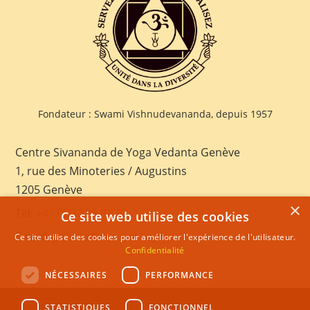
Fondateur : Swami Vishnudevananda, depuis 1957
Centre Sivananda de Yoga Vedanta Genève
1, rue des Minoteries / Augustins
1205 Genève
×
Tel:
+41 022 328 03 28
Ce site web utilise des cookies
E-mail:
geneva@sivananda.net
Ce site utilise des cookies pour améliorer l'expérience de l'utilisateur.
Confidentialité
NÉCESSAIRES
PERFORMANCE
STATISTIQUES
FONCTIONNEL