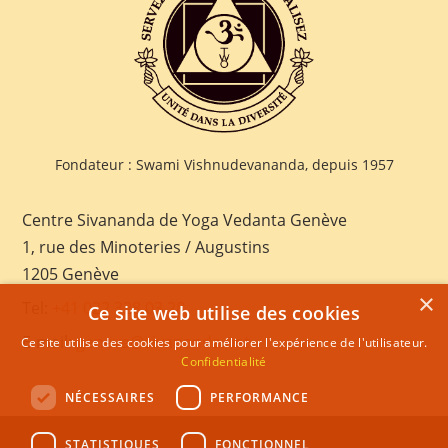
Fondateur : Swami Vishnudevananda, depuis 1957
Centre Sivananda de Yoga Vedanta Genève
1, rue des Minoteries / Augustins
1205 Genève
×
Tel:
+41 022 328 03 28
Ce site web utilise des cookies
E-mail:
geneva@sivananda.net
Ce site utilise des cookies pour améliorer l'expérience de l'utilisateur.
Confidentialité
NÉCESSAIRES
PERFORMANCE
STATISTIQUES
FONCTIONNEL