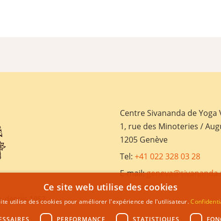
Centre Sivananda de Yoga
1, rue des Minoteries / Aug
1205 Genève
Tel:
+41 022 328 03 28
E-mail:
geneva@sivananda.
Ce site web utilise des cookies
, depuis 1957
ite utilise des cookies pour améliorer l'expérience de l'utilisateur.
Confidenti
ESSAIRES
PERFORMANCE
STATISTIQUES
FON