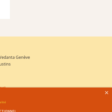
 Vedanta Genève
ustins
net
×
alité
CTIONNEL