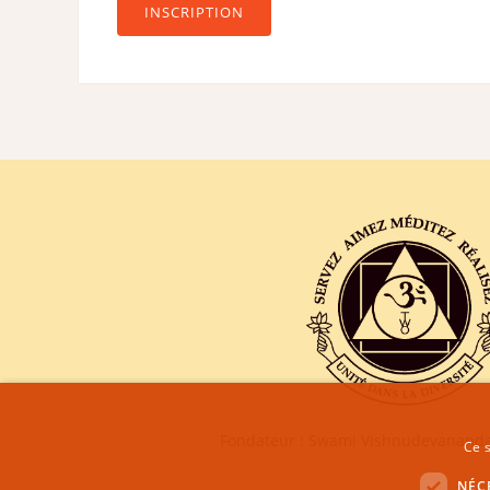
INSCRIPTION
Fondateur : Swami Vishnudevananda
Ce s
NÉC